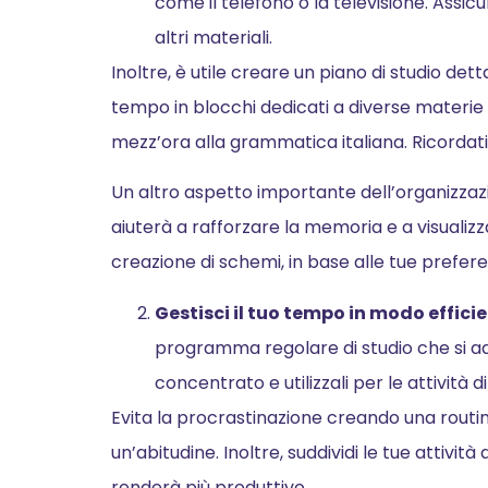
come il telefono o la televisione. Assicu
altri materiali.
Inoltre, è utile creare un piano di studio dett
tempo in blocchi dedicati a diverse materie
mezz’ora alla grammatica italiana. Ricordati 
Un altro aspetto importante dell’organizzazio
aiuterà a rafforzare la memoria e a visualiz
creazione di schemi, in base alle tue prefer
Gestisci il tuo tempo in modo effici
programma regolare di studio che si adatt
concentrato e utilizzali per le attività 
Evita la procrastinazione creando una routine
un’abitudine. Inoltre, suddividi le tue attività 
renderà più produttivo.