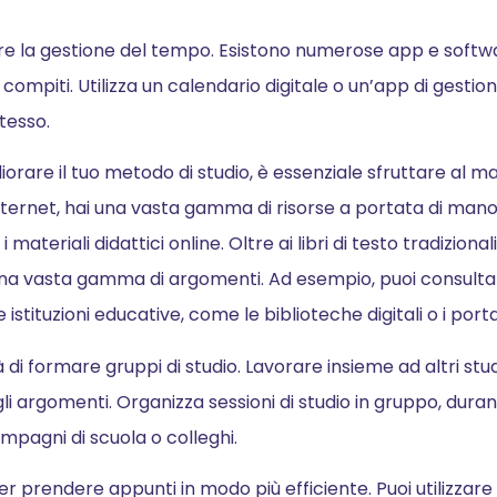
itare la gestione del tempo. Esistono numerose app e softw
 compiti. Utilizza un calendario digitale o un’app di gestio
tesso.
orare il tuo metodo di studio, è essenziale sfruttare al mas
Internet, hai una vasta gamma di risorse a portata di mano
teriali didattici online. Oltre ai libri di testo tradizionali
na vasta gamma di argomenti. Ad esempio, puoi consultar
e istituzioni educative, come le biblioteche digitali o i por
tà di formare gruppi di studio. Lavorare insieme ad altri st
i argomenti. Organizza sessioni di studio in gruppo, durant
mpagni di scuola o colleghi.
r prendere appunti in modo più efficiente. Puoi utilizzare 