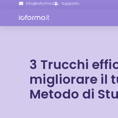
info@ioformo.it
Supporto
3 Trucchi effi
migliorare il 
Metodo di St