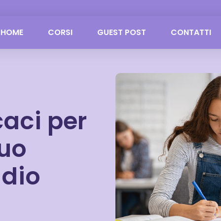
HOME
CORSI
GUEST POST
CONTATTI
caci per
tuo
udio