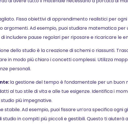
rati di avere tutto il materiale necessario a portata di man
agliato. Fissa obiettivi di apprendimento realistici per ogni 
 o argomenti. Ad esempio, puoi studiare matematica per u
di includere pause regolari per riposare e ricaricare le en
ne dello studio è la creazione di schemi o riassunti. Trasc
zare in modo più chiaro i concetti complessi. Utilizza map
enze personali.
ente:
la gestione del tempo è fondamentale per un buon m
i al tuo stile di vita e alle tue esigenze. Identifica i mome
di studio più impegnative.
 stabile. Ad esempio, puoi fissare un’ora specifica ogni g
di studio in compiti più piccoli e gestibili. Questo ti aiuterà 