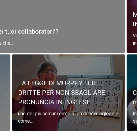
M
I
i tuoi collaboratori'?
Va
 che...
i
LA LEGGE DI MURPHY. DUE
DRITTE PER NON SBAGLIARE
C
PRONUNCIA IN INGLESE
i
uno dei più comuni errori di pronuncia inglese e
In
come...
se