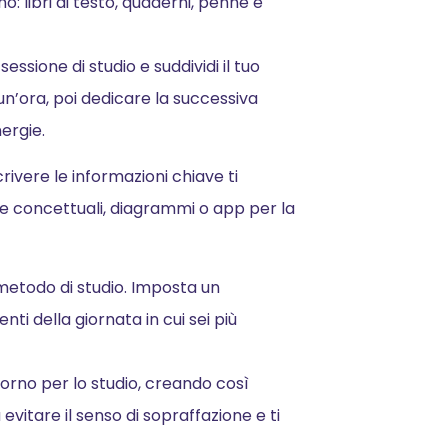
o: libri di testo, quaderni, penne e
sessione di studio e suddividi il tuo
n’ora, poi dedicare la successiva
ergie.
rivere le informazioni chiave ti
pe concettuali, diagrammi o app per la
etodo di studio. Imposta un
nti della giornata in cui sei più
iorno per lo studio, creando così
a evitare il senso di sopraffazione e ti